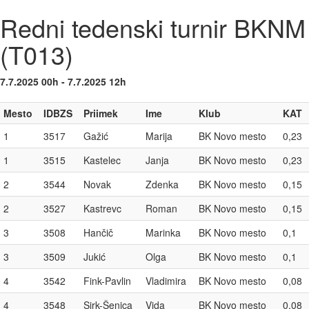
Redni tedenski turnir BKNM
(T013)
7.7.2025 00h - 7.7.2025 12h
Mesto
IDBZS
Priimek
Ime
Klub
KAT
1
3517
Gažić
Marija
BK Novo mesto
0,23
1
3515
Kastelec
Janja
BK Novo mesto
0,23
2
3544
Novak
Zdenka
BK Novo mesto
0,15
2
3527
Kastrevc
Roman
BK Novo mesto
0,15
3
3508
Hančič
Marinka
BK Novo mesto
0,1
3
3509
Jukić
Olga
BK Novo mesto
0,1
4
3542
Fink-Pavlin
Vladimira
BK Novo mesto
0,08
4
3548
Sirk-Šenica
Vida
BK Novo mesto
0,08