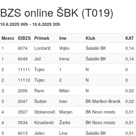
BZS online ŠBK (T019)
10.6.2025 00h - 10.6.2025 20h
Mesto
IDBZS
Priimek
Ime
Klub
KAT
1
6074
Lončarič
Vojko
Šaleški BK
0,14
1
6049
Jež
Irena
Šaleški BK
0,14
2
11111
Tujec
1
N
0
2
11112
Tujec
2
N
0
3
2006
Ranc
Milan
N
0,02
3
2047
Šuštar
Ivan
BK Maribor-Branik
0,02
4
3507
Stokanovič
Marjan
BK Novo mesto
0,01
4
3534
Kovačević
Žarko
BK Novo mesto
0,01
5
6013
Jelen
Lina
Šaleški BK
0,01