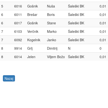
5
6016
Gošnik
Nuša
Šaleški BK
0,01
6
6011
Brešar
Boris
Šaleški BK
0,01
6
6017
Gošnik
Stane
Šaleški BK
0,01
7
6103
Verčnik
Marko
Šaleški BK
0,01
7
6092
Kogelnik
Janko
Šaleški BK
0,01
8
9914
Grlj
Dimitrij
N
0
8
6014
Jelen
Viljem Božo
Šaleški BK
0,01