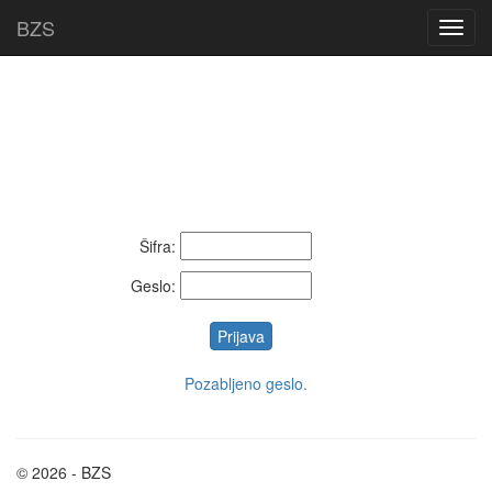
BZS
Šifra:
Geslo:
Pozabljeno geslo.
© 2026 - BZS